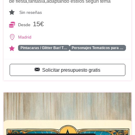
de fiesta,fantasía,adaptando estilos según tema
Sin reseñas
15€
Desde
Madrid
...
Pintacaras / Glitter Bar/ T…
Personajes Tematicos para …
Solicitar presupuesto gratis