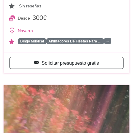
Sin reseñas
300€
Desde
Navarra
...
Bingo Musical
Animadores De Fiestas Para …
Solicitar presupuesto gratis