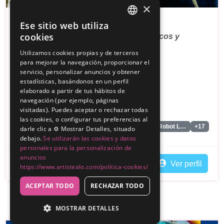
×
Acrobati-K Espectáculos
Ese sitio web utiliza
SPANISH
cookies
Creación de animaciones y shows únicos y
ENGLISH
adaptados a lo…
Utilizamos cookies propias y de terceros
para mejorar la navegación, proporcionar el
servicio, personalizar anuncios y obtener
Sin reseñas
estadísticas, basándonos en un perfil
250€
elaborado a partir de tus hábitos de
Desde
navegación (por ejemplo, páginas
ibiza
visitadas). Puedes aceptar o rechazar todas
las cookies, o configurar tus preferencias al
Profesor/Escuela de Circo
Bailarines Led/Robot Led
+17
darle clic a ⚙️ Mostrar Detalles, situado
debajo.
Se utilizarán las cookies y datos
personales para la personalización de
anuncios
Contactar
Ver perfil
https://www.artistealo.com/politica-cookies/
ACEPTAR TODO
RECHAZAR TODO
MOSTRAR DETALLES