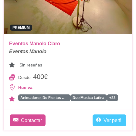
PREMIUM
Eventos Manolo Claro
Eventos Manolo
Sin reseñas
400€
Desde
Huelva
Animadores De Fiestas Para Adultos
Duo Musica Latina
+23
Contactar
Ver perfil