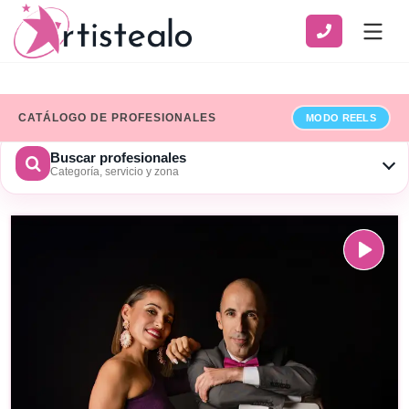
CATÁLOGO DE PROFESIONALES
MODO REELS
Buscar profesionales
Categoría, servicio y zona
CATEGORÍA
SERVICIO
ZONA
Ver solo profesionales que han añadido sus datos de
facturación
BUSCAR