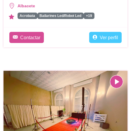
Albacete
Acrobata
Bailarines Led/Robot Led
+19
Contactar
Ver perfil