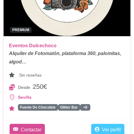
PREMIUM
Eventos Dulcechoco
Alquiler de Fotomatón, plataforma 360, palomitas,
algod…
Sin reseñas
250€
Desde
Sevilla
Fuente De Chocolate
Glitter Bar
+8
Contactar
Ver perfil