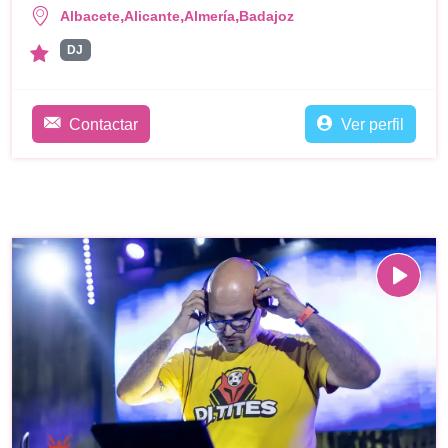
,
,
,
Albacete
Alicante
Almería
Badajoz
DJ
Contactar
Ver perfil