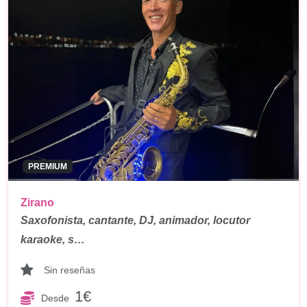
PREMIUM
Zirano
Saxofonista, cantante, DJ, animador, locutor
karaoke, s…
Sin reseñas
1€
Desde