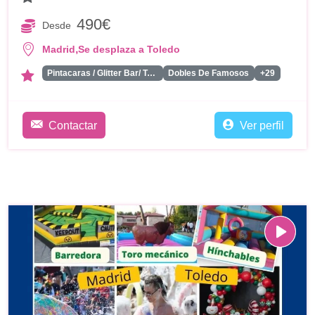
490€
Desde
,
Madrid
Se desplaza a Toledo
Pintacaras / Glitter Bar/ Tattoos
Dobles De Famosos
+29
Contactar
Ver perfil