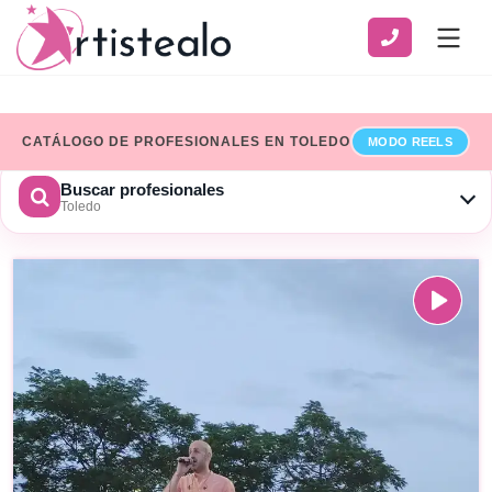
CATÁLOGO DE PROFESIONALES EN TOLEDO
MODO REELS
Buscar profesionales
Toledo
CATEGORÍA
SERVICIO
ZONA
Ver solo profesionales que han añadido sus datos de
facturación
×
Limpiar
BUSCAR