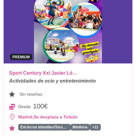
PREMIUM
Sport Century Xxi Javier Ló…
Actividades de ocio y entretenimiento
Sin reseñas
100€
Desde
,
Madrid
Se desplaza a Toledo
Encierros Infantiles/Toros Hinchables
Miniferia
+11