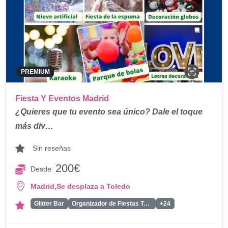
PREMIUM
Fiesta Y Eventos Madrid
¿Quieres que tu evento sea único? Dale el toque
más div…
Sin reseñas
200€
Desde
,
Madrid
Se desplaza a Toledo
Glitter Bar
Organizador de Fiestas Tematicas
+24