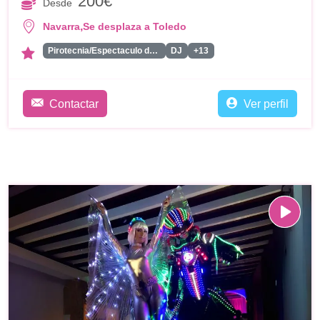
200€
Desde
,
Navarra
Se desplaza a Toledo
Pirotecnia/Espectaculo de Fuegos Artificiales
DJ
+13
Contactar
Ver perfil