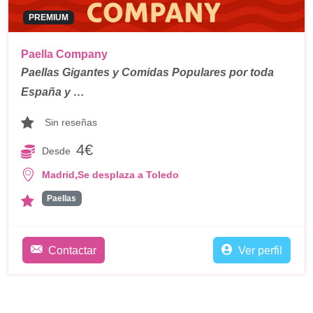
PREMIUM
Paella Company
Paellas Gigantes y Comidas Populares por toda
España y …
Sin reseñas
4€
Desde
,
Madrid
Se desplaza a Toledo
Paellas
Contactar
Ver perfil