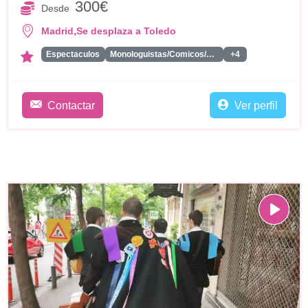
300€
Desde
,
Madrid
Se desplaza a Toledo
Espectaculos
Monologuistas/Comicos/Humoristas
+4
Contactar
Ver perfil