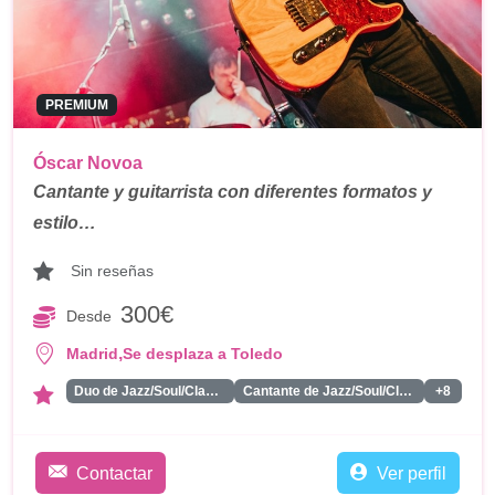
PREMIUM
Óscar Novoa
Cantante y guitarrista con diferentes formatos y
estilo…
Sin reseñas
300€
Desde
,
Madrid
Se desplaza a Toledo
Duo de Jazz/Soul/Classics
Cantante de Jazz/Soul/Classics
+8
Contactar
Ver perfil