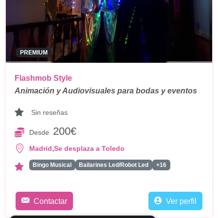
PREMIUM
Flashmob Style
Animación y Audiovisuales para bodas y eventos
Sin reseñas
200€
Desde
,
Madrid
Se desplaza a Toledo
Bingo Musical
Bailarines Led/Robot Led
+16
Contactar
Ver perfil