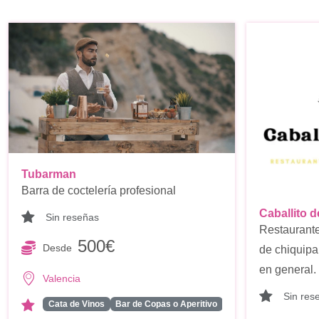
Tubarman
Barra de coctelería profesional
Caballito d
Sin reseñas
Restaurante 
500€
Desde
de chiquipa
en general.
Valencia
Sin res
...
Cata de Vinos
Bar de Copas o Aperitivo