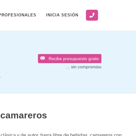
PROFESIONALES
INICIA SESIÓN
Recibe presupuesto gratis
... sin compromiso
s
y camareros
clásica y de autor, barra libre de bebidas, camareros con