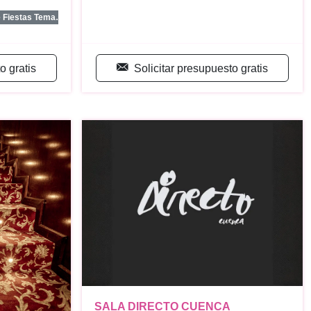
...
e Fiestas Tema…
o gratis
Solicitar presupuesto gratis
SALA DIRECTO CUENCA