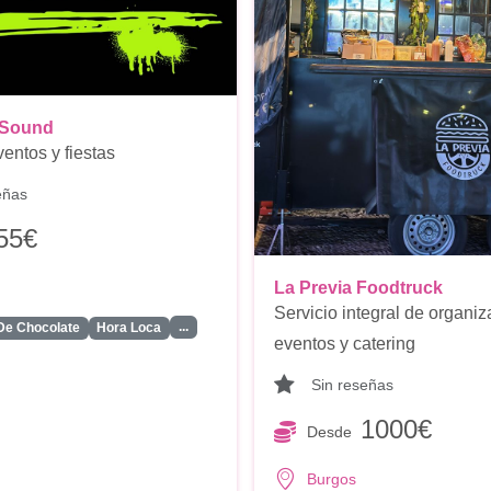
 Sound
entos y fiestas
eñas
55€
La Previa Foodtruck
Servicio integral de organi
...
De Chocolate
Hora Loca
eventos y catering
Sin reseñas
1000€
Desde
Burgos