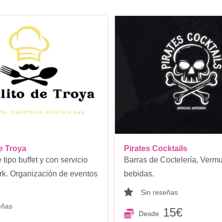
e Troya
Pirates Cocktails
tipo buffet y con servicio
Barras de Coctelería, Vermu
rk. Organización de eventos
bebidas.
Sin reseñas
eñas
15€
Desde