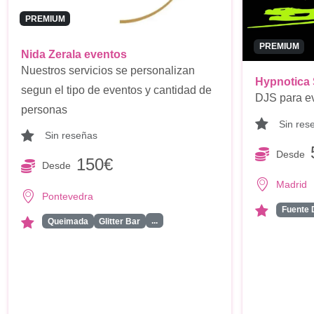
PREMIUM
PREMIUM
Nida Zerala eventos
Nuestros servicios se personalizan
Hypnotica
segun el tipo de eventos y cantidad de
DJS para ev
personas
Sin res
Sin reseñas
Desde
150€
Desde
Madrid
Pontevedra
Fuente 
...
Queimada
Glitter Bar