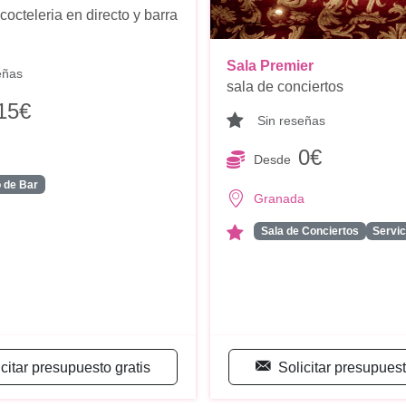
cocteleria en directo y barra
Sala Premier
eñas
sala de conciertos
15€
Sin reseñas
0€
Desde
o de Bar
Granada
Sala de Conciertos
Servic
icitar presupuesto gratis
Solicitar presupuest