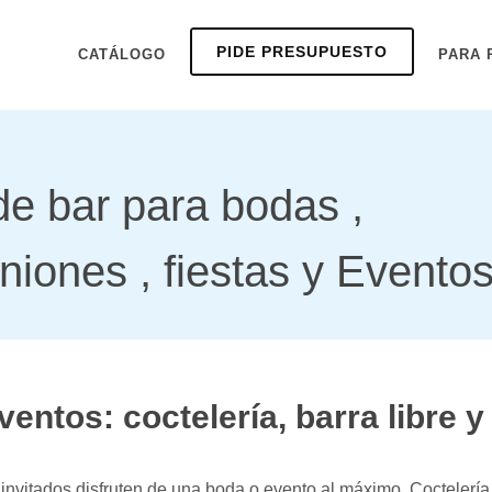
PIDE PRESUPUESTO
CATÁLOGO
PARA 
de bar para bodas ,
iones , fiestas y Evento
ventos: coctelería, barra libre 
 invitados disfruten de una boda o evento al máximo. Coctelería 