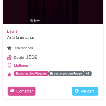
Lewis
Artista de circo
Sin reseñas
150€
Desde
Mallorca
Espectaculos Visuales
Espectaculo con Fuego
+5
Contactar
Ver perfil