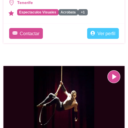
Tenerife
Espectaculos Visuales
Acrobata
+1
Contactar
Ver perfil