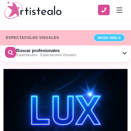
ESPECTACULOS VISUALES
MODO REELS
Buscar profesionales
Espectaculos · Espectaculos Visuales
CATEGORÍA
SERVICIO
ZONA
Ver solo profesionales que han añadido sus datos de
facturación
×
Limpiar
BUSCAR