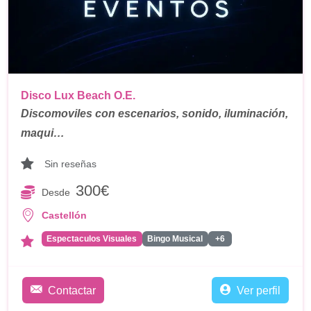
Disco Lux Beach O.E.
Discomoviles con escenarios, sonido, iluminación,
maqui…
Sin reseñas
300€
Desde
Castellón
Espectaculos Visuales
Bingo Musical
+6
Contactar
Ver perfil