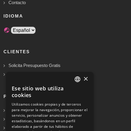
Contacto
IDIOMA
CLIENTES
Solicita Presupuesto Gratis
Preguntas frecuentes
×
Ese sitio web utiliza
SPANISH
cookies
PROFESIONALES
ENGLISH
Utilizamos cookies propias y de terceros
para mejorar la navegación, proporcionar el
Info para profesionales
servicio, personalizar anuncios y obtener
Registrarse
estadísticas, basándonos en un perfil
elaborado a partir de tus hábitos de
Preguntas frecuentes