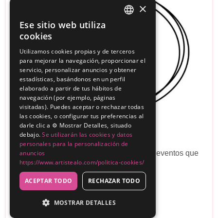
×
Ese sitio web utiliza
SPANISH
cookies
ENGLISH
Utilizamos cookies propias y de terceros
para mejorar la navegación, proporcionar el
servicio, personalizar anuncios y obtener
estadísticas, basándonos en un perfil
elaborado a partir de tus hábitos de
navegación (por ejemplo, páginas
visitadas). Puedes aceptar o rechazar todas
las cookies, o configurar tus preferencias al
darle clic a ⚙️ Mostrar Detalles, situado
debajo.
Se utilizarán las cookies y datos
eventos hispania
personales para la personalización de
Somos una empresa de organización de eventos que
anuncios
https://www.artistealo.com/politica-cookies/
trabaja con todo tipo de profesionales
ACEPTAR TODO
RECHAZAR TODO
Sin reseñas
100€
MOSTRAR DETALLES
Desde