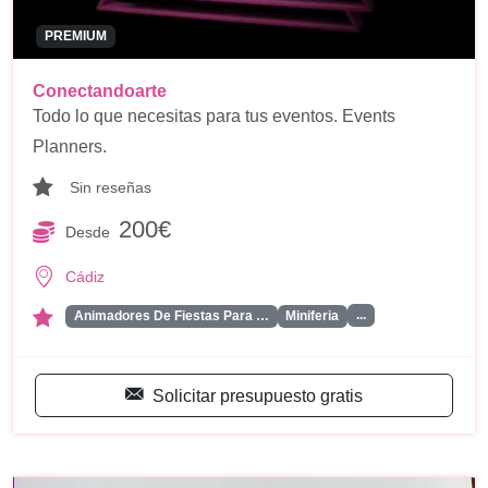
PREMIUM
Conectandoarte
Todo lo que necesitas para tus eventos. Events
Planners.
Sin reseñas
200€
Desde
Cádiz
...
Animadores De Fiestas Para …
Miniferia
Solicitar presupuesto gratis