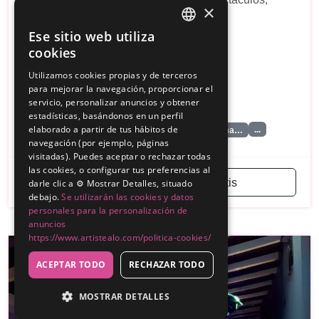
×
productora y organizadora de eventos
Ese sitio web utiliza
SPANISH
Sin reseñas
cookies
ENGLISH
1000€
Utilizamos cookies propias y de terceros
Desde
para mejorar la navegación, proporcionar el
servicio, personalizar anuncios y obtener
Madrid
estadísticas, basándonos en un perfil
elaborado a partir de tus hábitos de
...
Bingo Musical
Organizador de Fiestas Tema…
navegación (por ejemplo, páginas
visitadas). Puedes aceptar o rechazar todas
las cookies, o configurar tus preferencias al
Solicitar presupuesto gratis
darle clic a ⚙️ Mostrar Detalles, situado
debajo.
Se utilizarán las cookies y datos
personales para la personalización de
anuncios
https://www.artistealo.com/politica-cookies/
ACEPTAR TODO
RECHAZAR TODO
MOSTRAR DETALLES