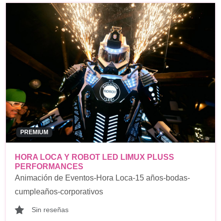
PREMIUM
HORA LOCA Y ROBOT LED LIMUX PLUSS
PERFORMANCES
Animación de Eventos-Hora Loca-15 años-bodas-
cumpleaños-corporativos
Sin reseñas