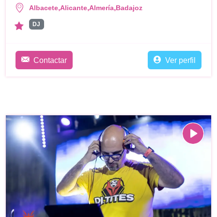
,
,
,
Albacete
Alicante
Almería
Badajoz
DJ
Contactar
Ver perfil