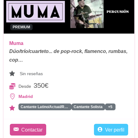
PREMIUM
Muma
Dúo/trío/cuarteto... de pop-rock, flamenco, rumbas,
cop…
Sin reseñas
350€
Desde
Madrid
Cantante Latino/Actual/Reagueton
Cantante Solista
+5
Contactar
Ver perfil