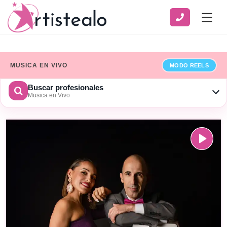
MUSICA EN VIVO
MODO REELS
Buscar profesionales
Musica en Vivo
CATEGORÍA
SERVICIO
ZONA
Ver solo profesionales que han añadido sus datos de
facturación
×
Limpiar
BUSCAR