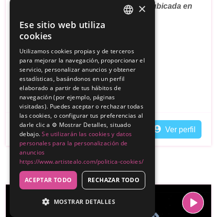
×
Somos una agrupación de mariachis ubicada en
Galicia.
Ese sitio web utiliza
SPANISH
cookies
Sin reseñas
ENGLISH
Utilizamos cookies propias y de terceros
300€
para mejorar la navegación, proporcionar el
Desde
servicio, personalizar anuncios y obtener
Ourense
estadísticas, basándonos en un perfil
elaborado a partir de tus hábitos de
Cantante de Rancheras
Mariachis
navegación (por ejemplo, páginas
visitadas). Puedes aceptar o rechazar todas
las cookies, o configurar tus preferencias al
darle clic a ⚙️ Mostrar Detalles, situado
Contactar
Ver perfil
debajo.
Se utilizarán las cookies y datos
personales para la personalización de
anuncios
https://www.artistealo.com/politica-cookies/
ACEPTAR TODO
RECHAZAR TODO
MOSTRAR DETALLES