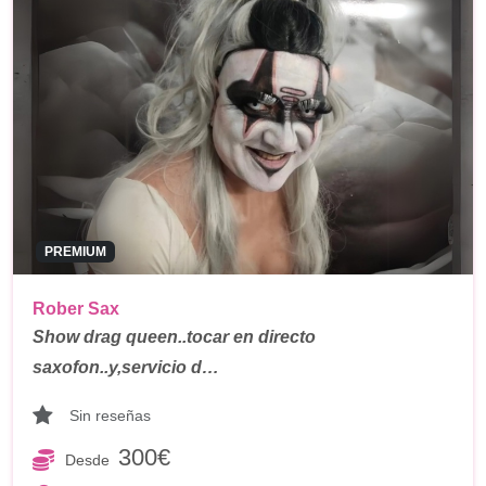
PREMIUM
Rober Sax
Show drag queen..tocar en directo
saxofon..y,servicio d…
Sin reseñas
300€
Desde