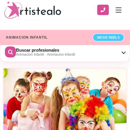
ANIMACION INFANTIL
MODO REELS
Buscar profesionales
Animacion Infantil · Animacion Infantil
CATEGORÍA
SERVICIO
ZONA
Ver solo profesionales que han añadido sus datos de
facturación
×
Limpiar
BUSCAR