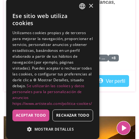
Actividades y tiempo libre, semanas blancas,
×
viajes de …
Ese sitio web utiliza
SPANISH
cookies
Sin reseñas
ENGLISH
Utilizamos cookies propias y de terceros
250€
Desde
para mejorar la navegación, proporcionar el
servicio, personalizar anuncios y obtener
Zaragoza
estadísticas, basándonos en un perfil
elaborado a partir de tus hábitos de
Animacion Infantil
Espectaculo De Pompas De Jabon
+8
navegación (por ejemplo, páginas
visitadas). Puedes aceptar o rechazar todas
las cookies, o configurar tus preferencias al
darle clic a ⚙️ Mostrar Detalles, situado
Contactar
Ver perfil
debajo.
Se utilizarán las cookies y datos
personales para la personalización de
anuncios
https://www.artistealo.com/politica-cookies/
ACEPTAR TODO
RECHAZAR TODO
MOSTRAR DETALLES