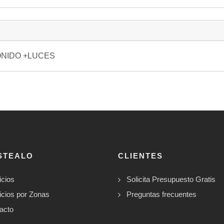
SONIDO +LUCES
STEALO
CLIENTES
icios
Solicita Presupuesto Gratis
icios por Zonas
Preguntas frecuentes
acto