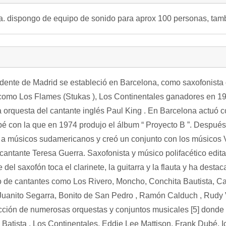
ta. dispongo de equipo de sonido para aprox 100 personas, tam
edente de Madrid se estableció en Barcelona, ​​como saxofonist
omo Los Flames (Stukas ), Los Continentales ganadores en 196
la orquesta del cantante inglés Paul King . En Barcelona actuó
é con la que en 1974 produjo el álbum “ Proyecto B ”. Después
a músicos sudamericanos y creó un conjunto con los músicos 
ntante Teresa Guerra. Saxofonista y músico polifacético editar
 del saxofón toca el clarinete, la guitarra y la flauta y ha de
 de cantantes como Los Rivero, Moncho, Conchita Bautista, C
Juanito Segarra, Bonito de San Pedro , Ramón Calduch , Rudy Ve
ección de numerosas orquestas y conjuntos musicales [5] donde 
 Batista , Los Continentales, Eddie Lee Mattison, Frank Dubé, 