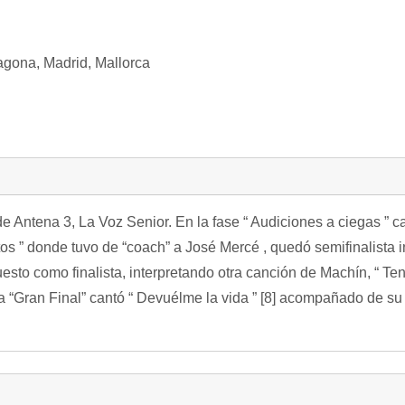
agona,
Madrid,
Mallorca
de Antena 3, La Voz Senior. En la fase “ Audiciones a ciegas ” 
os ” donde tuvo de “coach” a José Mercé , quedó semifinalista in
sto como finalista, interpretando otra canción de Machín, “ Ten
la “Gran Final” cantó “ Devuélme la vida ” [8] acompañado de su