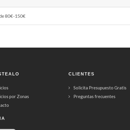
 de 80€-150€
STEALO
CLIENTES
icios
Solicita Presupuesto Gratis
icios por Zonas
Preguntas frecuentes
acto
MA