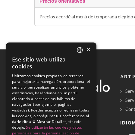
Precios orientativos
Precios acordé al menú de temporada elegido
×
Ese sitio web utiliza
SPANISH
cookies
ENGLISH
Utilizamos cookies propias y de terceros
ARTI
para mejorar la navegación, proporcionar el
servicio, personalizar anuncios y obtener
Serv
estadísticas, basándonos en un perfil
elaborado a partir de tus hábitos de
Serv
navegación (por ejemplo, páginas
Cont
visitadas). Puedes aceptar o rechazar todas
las cookies, o configurar tus preferencias al
Copyrights © 2026
darle clic a ⚙️ Mostrar Detalles, situado
IDIO
debajo.
Se utilizarán las cookies y datos
personales para la personalización de