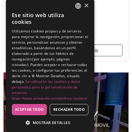
×
1499€
Desde
Ese sitio web utiliza
SPANISH
Barcelona
cookies
ENGLISH
DJ
Curso DJ
Utilizamos cookies propias y de terceros
para mejorar la navegación, proporcionar el
servicio, personalizar anuncios y obtener
estadísticas, basándonos en un perfil
Solicitar presupuesto gratis
elaborado a partir de tus hábitos de
navegación (por ejemplo, páginas
visitadas). Puedes aceptar o rechazar todas
las cookies, o configurar tus preferencias al
darle clic a ⚙️ Mostrar Detalles, situado
debajo.
Se utilizarán las cookies y datos
personales para la personalización de
anuncios
https://www.artistealo.com/politica-cookies/
ACEPTAR TODO
RECHAZAR TODO
MOSTRAR DETALLES