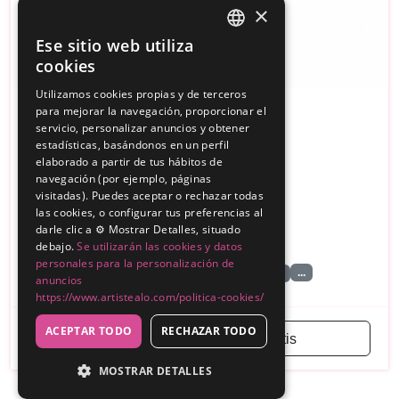
×
Ese sitio web utiliza
SPANISH
cookies
ENGLISH
Utilizamos cookies propias y de terceros
para mejorar la navegación, proporcionar el
AVENTURA VERTICAL SL
servicio, personalizar anuncios y obtener
Alquiler y organización de eventos
estadísticas, basándonos en un perfil
elaborado a partir de tus hábitos de
Sin reseñas
navegación (por ejemplo, páginas
visitadas). Puedes aceptar o rechazar todas
200€
Desde
las cookies, o configurar tus preferencias al
darle clic a ⚙️ Mostrar Detalles, situado
Córdoba
debajo.
Se utilizarán las cookies y datos
personales para la personalización de
...
Team Building
Pintacaras / Glitter Bar/ T…
anuncios
https://www.artistealo.com/politica-cookies/
ACEPTAR TODO
RECHAZAR TODO
Solicitar presupuesto gratis
MOSTRAR DETALLES