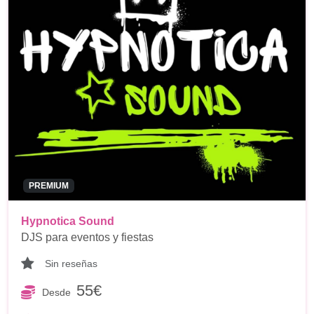
PREMIUM
Hypnotica Sound
DJS para eventos y fiestas
Sin reseñas
55€
Desde