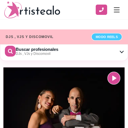
DJS , VJS Y DISCOMOVIL
MODO REELS
Buscar profesionales
DJs , VJs y Discomovil
CATEGORÍA
SERVICIO
ZONA
Ver solo profesionales que han añadido sus datos de
facturación
×
Limpiar
BUSCAR