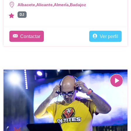
,
,
,
Albacete
Alicante
Almería
Badajoz
DJ
Contactar
Ver perfil