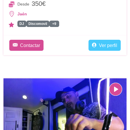
350€
Desde
Jaén
DJ
Discomovil
+9
Contactar
Ver perfil