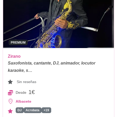
PREMIUM
Zirano
Saxofonista, cantante, DJ, animador, locutor
karaoke, s…
Sin reseñas
1€
Desde
Albacete
DJ
Acrobata
+19