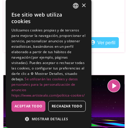
150€
Desde
×
Sevilla
Ese sitio web utiliza
SPANISH
cookies
DJ
Discomovil
ENGLISH
Utilizamos cookies propias y de terceros
para mejorar la navegación, proporcionar el
servicio, personalizar anuncios y obtener
Contactar
Ver perfil
estadísticas, basándonos en un perfil
elaborado a partir de tus hábitos de
navegación (por ejemplo, páginas
visitadas). Puedes aceptar o rechazar todas
las cookies, o configurar tus preferencias al
darle clic a ⚙️ Mostrar Detalles, situado
debajo.
Se utilizarán las cookies y datos
personales para la personalización de
anuncios
https://www.artistealo.com/politica-cookies/
ACEPTAR TODO
RECHAZAR TODO
MOSTRAR DETALLES