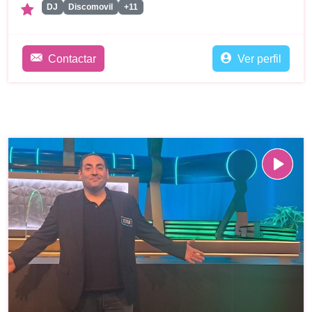
DJ
Discomovil
+11
Contactar
Ver perfil