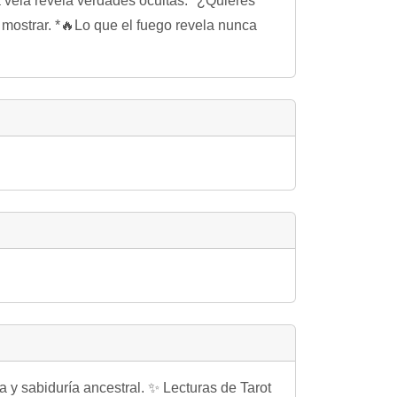
a vela revela verdades ocultas.* ¿Quieres
mostrar. *🔥Lo que el fuego revela nunca
sabiduría ancestral. ✨ Lecturas de Tarot