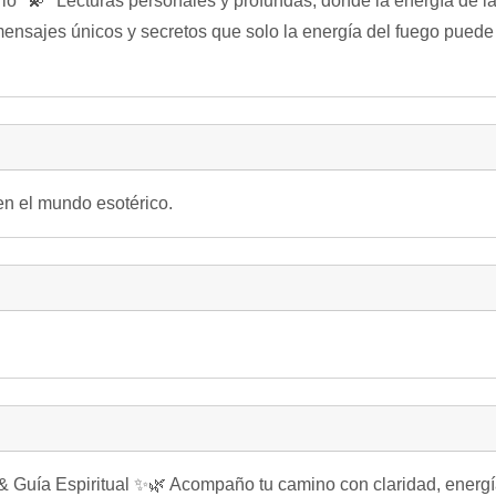
arlo* 💫 *Lecturas personales y profundas, donde la energía de l
ensajes únicos y secretos que solo la energía del fuego puede 
n el mundo esotérico.
 Espiritual ✨🌿 Acompaño tu camino con claridad, energía y 