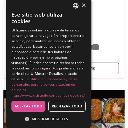
×
for, …)
Ese sitio web utiliza
Sin reseñas
SPANISH
cookies
320€
Desde
ENGLISH
Utilizamos cookies propias y de terceros
para mejorar la navegación, proporcionar el
Madrid
servicio, personalizar anuncios y obtener
estadísticas, basándonos en un perfil
...
Pintacaras / Glitter Bar/ T…
Baby Shower
elaborado a partir de tus hábitos de
navegación (por ejemplo, páginas
visitadas). Puedes aceptar o rechazar todas
las cookies, o configurar tus preferencias al
Solicitar presupuesto gratis
darle clic a ⚙️ Mostrar Detalles, situado
debajo.
Se utilizarán las cookies y datos
personales para la personalización de
anuncios
https://www.artistealo.com/politica-cookies/
ACEPTAR TODO
RECHAZAR TODO
MOSTRAR DETALLES