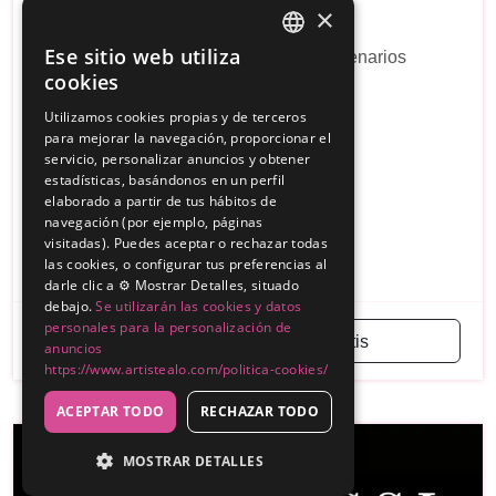
×
Sonocid Producciones, S.L.
Ese sitio web utiliza
Baños portátiles, Parques infantiles, escenarios
SPANISH
cookies
móviles, orquestas...
ENGLISH
Utilizamos cookies propias y de terceros
Sin reseñas
para mejorar la navegación, proporcionar el
servicio, personalizar anuncios y obtener
200€
Desde
estadísticas, basándonos en un perfil
elaborado a partir de tus hábitos de
Burgos
navegación (por ejemplo, páginas
visitadas). Puedes aceptar o rechazar todas
...
Orquesta
Grupo Musical Infantil
las cookies, o configurar tus preferencias al
darle clic a ⚙️ Mostrar Detalles, situado
debajo.
Se utilizarán las cookies y datos
personales para la personalización de
Solicitar presupuesto gratis
anuncios
https://www.artistealo.com/politica-cookies/
ACEPTAR TODO
RECHAZAR TODO
MOSTRAR DETALLES