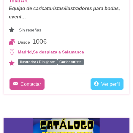
Total Art
Equipo de caricaturistas/ilustradores para bodas,
event…
Sin reseñas
100€
Desde
,
Madrid
Se desplaza a Salamanca
Ilustrador / Dibujante
Caricaturista
Contactar
Ver perfil