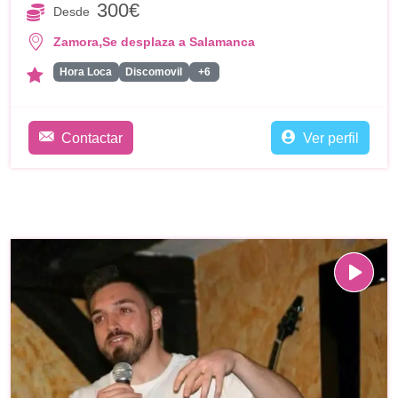
300€
Desde
,
Zamora
Se desplaza a Salamanca
Hora Loca
Discomovil
+6
Contactar
Ver perfil