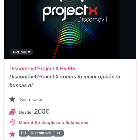
PREMIUM
Discomovil Project X By Flo…
Discomóvil Project X somos tu mejor opción si
buscas di…
Sin reseñas
200€
Desde
,
Madrid
Se desplaza a Salamanca
DJ
Discomovil
+1