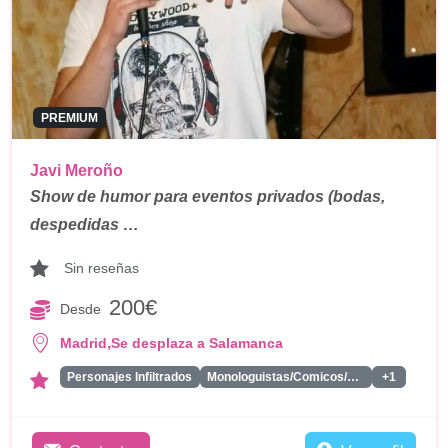
PREMIUM
Javi Meroño
Show de humor para eventos privados (bodas,
despedidas …
Sin reseñas
200€
Desde
,
Madrid
Se desplaza a Salamanca
Personajes Infiltrados
Monologuistas/Comicos/Humoristas
+1