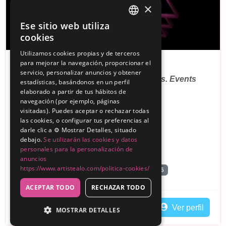
×
Ese sitio web utiliza
SPANISH
cookies
PREMIUM
ENGLISH
Utilizamos cookies propias y de terceros
para mejorar la navegación, proporcionar el
Conectandoarte
servicio, personalizar anuncios y obtener
Todo lo que necesitas para tus eventos. Events
estadísticas, basándonos en un perfil
elaborado a partir de tus hábitos de
Planners.
navegación (por ejemplo, páginas
visitadas). Puedes aceptar o rechazar todas
Sin reseñas
las cookies, o configurar tus preferencias al
darle clic a ⚙️ Mostrar Detalles, situado
200€
Desde
debajo.
Se utilizarán las cookies y datos
personales para la personalización de
,
Cádiz
Se desplaza a Salamanca
anuncios
https://www.artistealo.com/politica-cookies/
Animadores De Fiestas Para Adultos
Miniferia
+86
ACEPTAR TODO
RECHAZAR TODO
Contactar
Ver perfil
MOSTRAR DETALLES