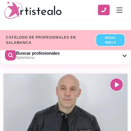
CATÁLOGO DE PROFESIONALES EN
MODO
SALAMANCA
REELS
Buscar profesionales
Salamanca
CATEGORÍA
SERVICIO
ZONA
Ver solo profesionales que han añadido sus datos de
facturación
×
Limpiar
BUSCAR