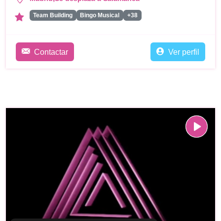
Team Building
Bingo Musical
+38
Contactar
Ver perfil