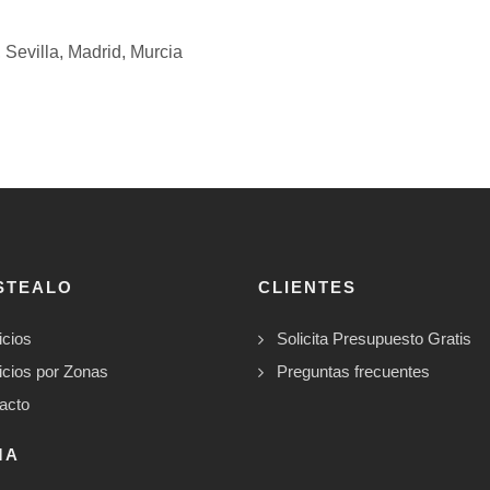
,
Sevilla,
Madrid,
Murcia
STEALO
CLIENTES
icios
Solicita Presupuesto Gratis
icios por Zonas
Preguntas frecuentes
acto
MA