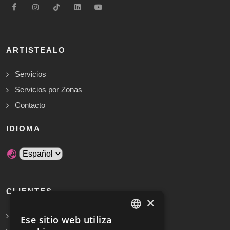
ARTISTEALO
Servicios
Servicios por Zonas
Contacto
IDIOMA
CLIENTES
×
Solicita Presupuesto Gratis
Ese sitio web utiliza
SPANISH