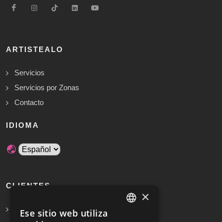
ARTISTEALO
Servicios
Servicios por Zonas
Contacto
IDIOMA
CLIENTES
×
Solicita Presupuesto Gratis
Ese sitio web utiliza
SPANISH