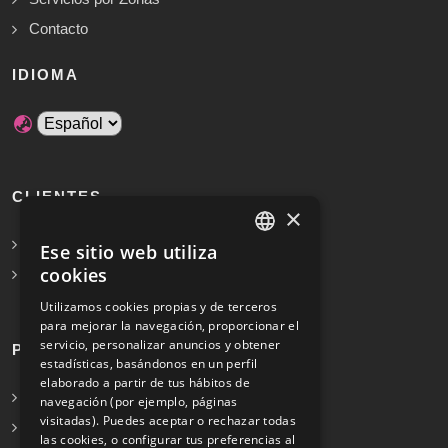
Contacto
IDIOMA
CLIENTES
×
Solicita Presupuesto Gratis
Ese sitio web utiliza
SPANISH
cookies
Preguntas frecuentes
ENGLISH
Utilizamos cookies propias y de terceros
para mejorar la navegación, proporcionar el
servicio, personalizar anuncios y obtener
PROFESIONALES
estadísticas, basándonos en un perfil
elaborado a partir de tus hábitos de
Info para profesionales
navegación (por ejemplo, páginas
visitadas). Puedes aceptar o rechazar todas
Registrarse
las cookies, o configurar tus preferencias al