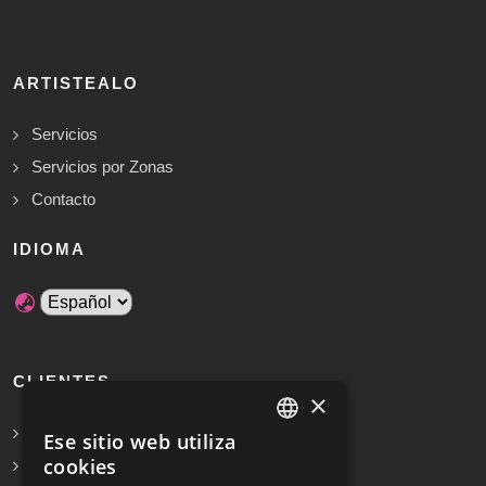
ARTISTEALO
Servicios
Servicios por Zonas
Contacto
IDIOMA
CLIENTES
×
Solicita Presupuesto Gratis
Ese sitio web utiliza
SPANISH
cookies
Preguntas frecuentes
ENGLISH