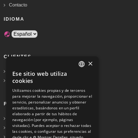
Contacto
IDIOMA
CLIENTES
×
Solicita Presupuesto Gratis
Ese sitio web utiliza
SPANISH
cookies
Preguntas frecuentes
ENGLISH
Utilizamos cookies propias y de terceros
para mejorar la navegación, proporcionar el
servicio, personalizar anuncios y obtener
PROFESIONALES
estadísticas, basándonos en un perfil
elaborado a partir de tus hábitos de
Info para profesionales
navegación (por ejemplo, páginas
visitadas). Puedes aceptar o rechazar todas
Registrarse
las cookies, o configurar tus preferencias al
Preguntas frecuentes
darle clic a ⚙️ Mostrar Detalles, situado