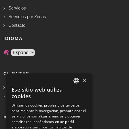
Servicios
Servicios por Zonas
Contacto
IDIOMA
CLIENTES
×
Solicita Presupuesto Gratis
Ese sitio web utiliza
SPANISH
cookies
Preguntas frecuentes
ENGLISH
Utilizamos cookies propias y de terceros
para mejorar la navegación, proporcionar el
servicio, personalizar anuncios y obtener
PROFESIONALES
estadísticas, basándonos en un perfil
elaborado a partir de tus hábitos de