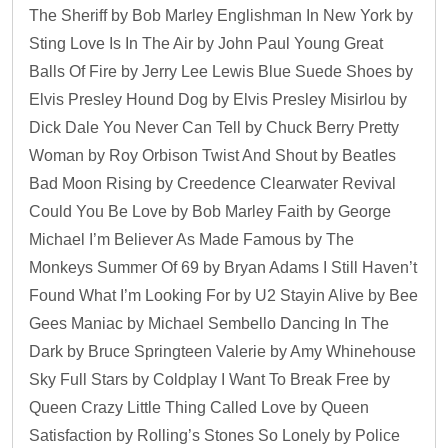
The Sheriff by Bob Marley Englishman In New York by
Sting Love Is In The Air by John Paul Young Great
Balls Of Fire by Jerry Lee Lewis Blue Suede Shoes by
Elvis Presley Hound Dog by Elvis Presley Misirlou by
Dick Dale You Never Can Tell by Chuck Berry Pretty
Woman by Roy Orbison Twist And Shout by Beatles
Bad Moon Rising by Creedence Clearwater Revival
Could You Be Love by Bob Marley Faith by George
Michael I’m Believer As Made Famous by The
Monkeys Summer Of 69 by Bryan Adams I Still Haven’t
Found What I’m Looking For by U2 Stayin Alive by Bee
Gees Maniac by Michael Sembello Dancing In The
Dark by Bruce Springteen Valerie by Amy Whinehouse
Sky Full Stars by Coldplay I Want To Break Free by
Queen Crazy Little Thing Called Love by Queen
Satisfaction by Rolling’s Stones So Lonely by Police