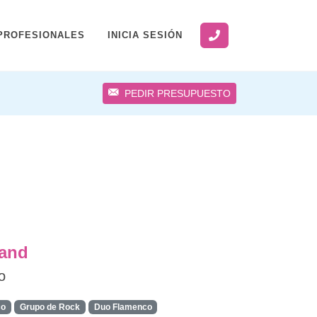
PROFESIONALES
INICIA SESIÓN
PEDIR PRESUPUESTO
Band
o
co
Grupo de Rock
Duo Flamenco