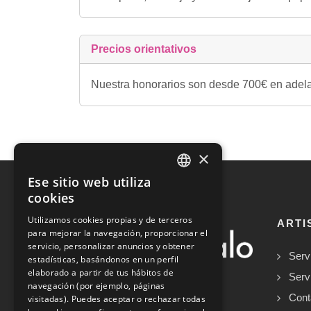
Precios orientativos
Nuestra honorarios son desde 700€ en adelant
×
Ese sitio web utiliza
SPANISH
cookies
ENGLISH
Utilizamos cookies propias y de terceros
ARTI
para mejorar la navegación, proporcionar el
servicio, personalizar anuncios y obtener
Serv
estadísticas, basándonos en un perfil
elaborado a partir de tus hábitos de
Serv
navegación (por ejemplo, páginas
Cont
visitadas). Puedes aceptar o rechazar todas