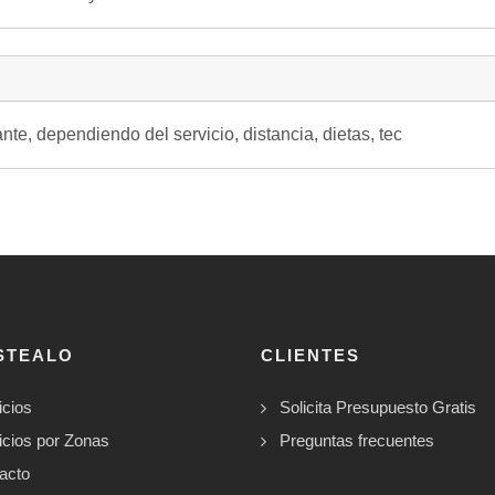
e, dependiendo del servicio, distancia, dietas, tec
STEALO
CLIENTES
icios
Solicita Presupuesto Gratis
icios por Zonas
Preguntas frecuentes
acto