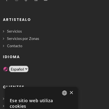
ARTISTEALO
Servicios
Servicios por Zonas
Contacto
IDIOMA
CLIENTES
×
Solicita Presupuesto Gratis
Ese sitio web utiliza
SPANISH
cookies
Preguntas frecuentes