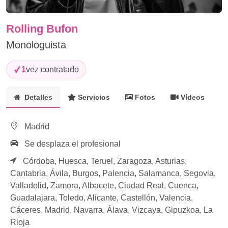
Rolling Bufon
Monologuista
1
vez contratado
Detalles
Servicios
Fotos
Vídeos
Madrid
Se desplaza el profesional
Córdoba,
Huesca,
Teruel,
Zaragoza,
Asturias,
Cantabria,
Ávila,
Burgos,
Palencia,
Salamanca,
Segovia,
Valladolid,
Zamora,
Albacete,
Ciudad Real,
Cuenca,
Guadalajara,
Toledo,
Alicante,
Castellón,
Valencia,
Cáceres,
Madrid,
Navarra,
Álava,
Vizcaya,
Gipuzkoa,
La
Rioja