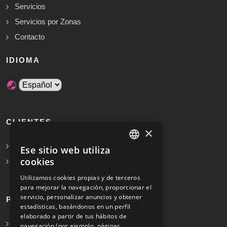
Servicios
Servicios por Zonas
Contacto
IDIOMA
CLIENTES
×
Solicita Presupuesto Gratis
Ese sitio web utiliza
SPANISH
cookies
Preguntas frecuentes
ENGLISH
Utilizamos cookies propias y de terceros
para mejorar la navegación, proporcionar el
servicio, personalizar anuncios y obtener
PROFESIONALES
estadísticas, basándonos en un perfil
elaborado a partir de tus hábitos de
Info para profesionales
navegación (por ejemplo, páginas