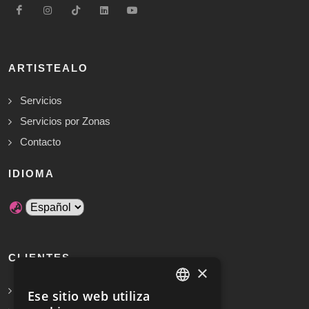
ARTISTEALO
Servicios
Servicios por Zonas
Contacto
IDIOMA
CLIENTES
×
Solicita Presupuesto Gratis
Ese sitio web utiliza
SPANISH