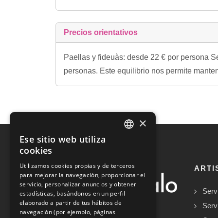
Precios orientativos
Paellas y fideuàs: desde 22 € por persona S
personas. Este equilibrio nos permite manten
×
Ese sitio web utiliza
SPANISH
cookies
ENGLISH
Utilizamos cookies propias y de terceros
ARTI
para mejorar la navegación, proporcionar el
servicio, personalizar anuncios y obtener
Serv
estadísticas, basándonos en un perfil
elaborado a partir de tus hábitos de
Serv
navegación (por ejemplo, páginas