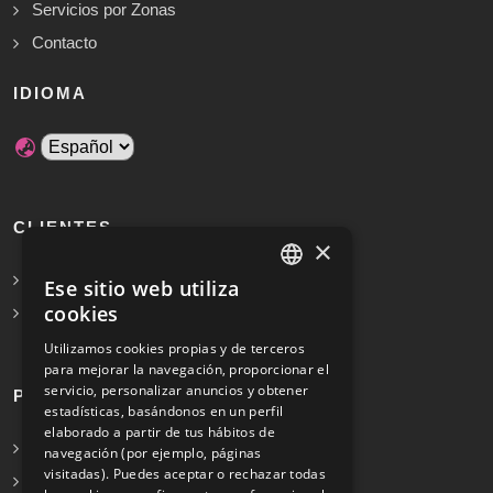
Servicios por Zonas
Contacto
IDIOMA
CLIENTES
×
Solicita Presupuesto Gratis
Ese sitio web utiliza
SPANISH
cookies
Preguntas frecuentes
ENGLISH
Utilizamos cookies propias y de terceros
para mejorar la navegación, proporcionar el
servicio, personalizar anuncios y obtener
PROFESIONALES
estadísticas, basándonos en un perfil
elaborado a partir de tus hábitos de
Info para profesionales
navegación (por ejemplo, páginas
visitadas). Puedes aceptar o rechazar todas
Registrarse