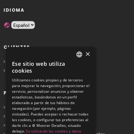
IDIOMA
CLIENTES
×
Solicita Presupuesto Gratis
Ese sitio web utiliza
SPANISH
cookies
Preguntas frecuentes
ENGLISH
Utilizamos cookies propias y de terceros
para mejorar la navegación, proporcionar el
servicio, personalizar anuncios y obtener
PROFESIONALES
estadísticas, basándonos en un perfil
elaborado a partir de tus hábitos de
Info para profesionales
navegación (por ejemplo, páginas
visitadas). Puedes aceptar o rechazar todas
Registrarse
las cookies, o configurar tus preferencias al
Preguntas frecuentes
darle clic a ⚙️ Mostrar Detalles, situado
debajo.
Se utilizarán las cookies y datos