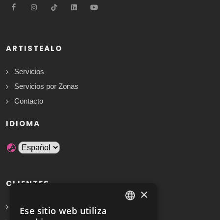
ARTISTEALO
Servicios
Servicios por Zonas
Contacto
IDIOMA
CLIENTES
×
Solicita Presupuesto Gratis
Ese sitio web utiliza
SPANISH