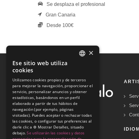
Se desplaza el profesional
Gran Canaria
Desde 100€
×
Ese sitio web utiliza
SPANISH
cookies
ENGLISH
Utilizamos cookies propias y de terceros
ARTI
para mejorar la navegación, proporcionar el
servicio, personalizar anuncios y obtener
Serv
estadísticas, basándonos en un perfil
elaborado a partir de tus hábitos de
Serv
navegación (por ejemplo, páginas
Cont
visitadas). Puedes aceptar o rechazar todas
las cookies, o configurar tus preferencias al
darle clic a ⚙️ Mostrar Detalles, situado
Copyrights © 2026
IDIO
debajo.
Se utilizarán las cookies y datos
personales para la personalización de