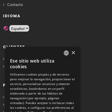
Contacto
IDIOMA
CLIENTES
×
Solicita Presupuesto Gratis
Ese sitio web utiliza
SPANISH
cookies
Preguntas frecuentes
ENGLISH
Utilizamos cookies propias y de terceros
para mejorar la navegación, proporcionar el
servicio, personalizar anuncios y obtener
PROFESIONALES
estadísticas, basándonos en un perfil
elaborado a partir de tus hábitos de
Info para profesionales
navegación (por ejemplo, páginas
visitadas). Puedes aceptar o rechazar todas
Registrarse
las cookies, o configurar tus preferencias al
Preguntas frecuentes