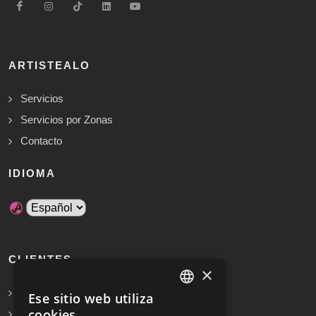
ARTISTEALO
Servicios
Servicios por Zonas
Contacto
IDIOMA
CLIENTES
×
Solicita Presupuesto Gratis
Ese sitio web utiliza
SPANISH
cookies
Preguntas frecuentes