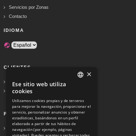
Servicios por Zonas
Contacto
IDIOMA
CLIENTES
×
Solicita Presupuesto Gratis
Ese sitio web utiliza
SPANISH
cookies
Preguntas frecuentes
ENGLISH
Utilizamos cookies propias y de terceros
para mejorar la navegación, proporcionar el
servicio, personalizar anuncios y obtener
PROFESIONALES
estadísticas, basándonos en un perfil
elaborado a partir de tus hábitos de
Info para profesionales
navegación (por ejemplo, páginas
visitadas). Puedes aceptar o rechazar todas