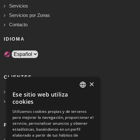
Servicios
Servicios por Zonas
Contacto
IDIOMA
CLIENTES
×
Solicita Presupuesto Gratis
Ese sitio web utiliza
SPANISH
cookies
Preguntas frecuentes
ENGLISH
Utilizamos cookies propias y de terceros
para mejorar la navegación, proporcionar el
servicio, personalizar anuncios y obtener
PROFESIONALES
estadísticas, basándonos en un perfil
elaborado a partir de tus hábitos de
Info para profesionales