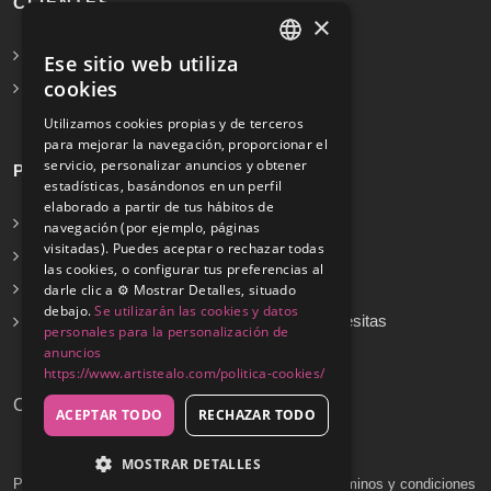
CLIENTES
×
Solicita Presupuesto Gratis
Ese sitio web utiliza
SPANISH
cookies
Preguntas frecuentes
ENGLISH
Utilizamos cookies propias y de terceros
para mejorar la navegación, proporcionar el
servicio, personalizar anuncios y obtener
PROFESIONALES
estadísticas, basándonos en un perfil
elaborado a partir de tus hábitos de
Info para profesionales
navegación (por ejemplo, páginas
visitadas). Puedes aceptar o rechazar todas
Registrarse
las cookies, o configurar tus preferencias al
Preguntas frecuentes
darle clic a ⚙️ Mostrar Detalles, situado
debajo.
Se utilizarán las cookies y datos
¿No encuentras tu servicio? Dinos cuál necesitas
personales para la personalización de
anuncios
https://www.artistealo.com/politica-cookies/
Copyrights © 2026
ACEPTAR TODO
RECHAZAR TODO
MOSTRAR DETALLES
Política de privacidad
Política de cookies
Términos y condiciones