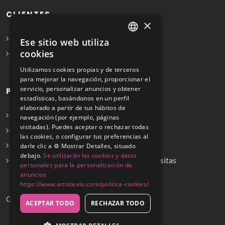
CLIENTES
×
Solicita Presupuesto Gratis
Ese sitio web utiliza
SPANISH
cookies
Preguntas frecuentes
ENGLISH
Utilizamos cookies propias y de terceros
para mejorar la navegación, proporcionar el
servicio, personalizar anuncios y obtener
PROFESIONALES
estadísticas, basándonos en un perfil
elaborado a partir de tus hábitos de
Info para profesionales
navegación (por ejemplo, páginas
visitadas). Puedes aceptar o rechazar todas
Registrarse
las cookies, o configurar tus preferencias al
Preguntas frecuentes
darle clic a ⚙️ Mostrar Detalles, situado
debajo.
Se utilizarán las cookies y datos
¿No encuentras tu servicio? Dinos cuál necesitas
personales para la personalización de
anuncios
https://www.artistealo.com/politica-cookies/
Copyrights © 2026
ACEPTAR TODO
RECHAZAR TODO