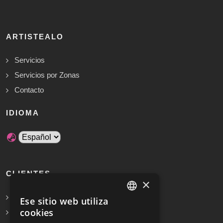
ARTISTEALO
Servicios
Servicios por Zonas
Contacto
IDIOMA
CLIENTES
×
Solicita Presupuesto Gratis
Ese sitio web utiliza
SPANISH
cookies
Preguntas frecuentes
ENGLISH