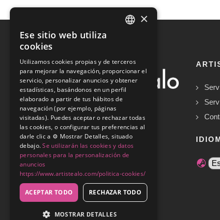
×
Ese sitio web utiliza
SPANISH
cookies
ENGLISH
Utilizamos cookies propias y de terceros
ARTI
para mejorar la navegación, proporcionar el
servicio, personalizar anuncios y obtener
Serv
estadísticas, basándonos en un perfil
elaborado a partir de tus hábitos de
Serv
navegación (por ejemplo, páginas
Cont
visitadas). Puedes aceptar o rechazar todas
las cookies, o configurar tus preferencias al
Copyrights © 2026
darle clic a ⚙️ Mostrar Detalles, situado
IDIO
debajo.
Se utilizarán las cookies y datos
personales para la personalización de
anuncios
https://www.artistealo.com/politica-cookies/
ACEPTAR TODO
RECHAZAR TODO
MOSTRAR DETALLES