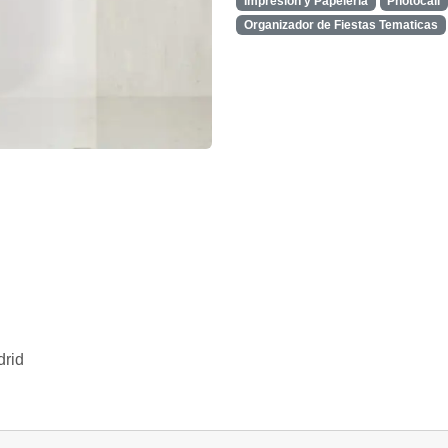
Impresion y Papeleria
Photocall
Organizador de Fiestas Tematicas
rid