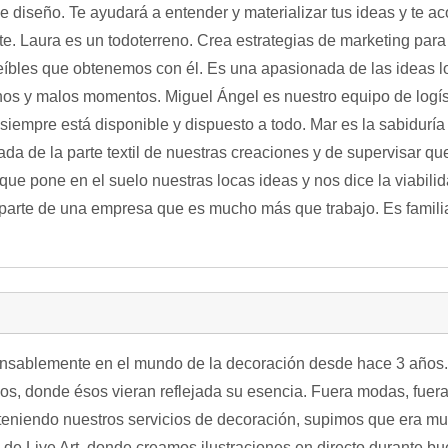
de diseño. Te ayudará a entender y materializar tus ideas y te
. Laura es un todoterreno. Crea estrategias de marketing para
creíbles que obtenemos con él. Es una apasionada de las ideas 
nos y malos momentos. Miguel Ángel es nuestro equipo de logíst
siempre está disponible y dispuesto a todo. Mar es la sabiduría
ada de la parte textil de nuestras creaciones y de supervisar q
 que pone en el suelo nuestras locas ideas y nos dice la viabilid
n parte de una empresa que es mucho más que trabajo. Es famil
cansablemente en el mundo de la decoración desde hace 3 año
os, donde ésos vieran reflejada su esencia. Fuera modas, fuera 
teniendo nuestros servicios de decoración, supimos que era muy 
de Live Art, donde creamos ilustraciones en directo durante bue