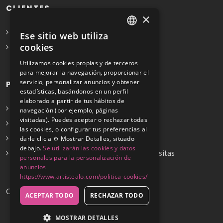
CLIENTES
×
Solicita Presupuesto Gratis
Ese sitio web utiliza
SPANISH
cookies
Preguntas frecuentes
ENGLISH
Utilizamos cookies propias y de terceros
para mejorar la navegación, proporcionar el
servicio, personalizar anuncios y obtener
PROFESIONALES
estadísticas, basándonos en un perfil
elaborado a partir de tus hábitos de
Info para profesionales
navegación (por ejemplo, páginas
visitadas). Puedes aceptar o rechazar todas
Registrarse
las cookies, o configurar tus preferencias al
Preguntas frecuentes
darle clic a ⚙️ Mostrar Detalles, situado
debajo.
Se utilizarán las cookies y datos
¿No encuentras tu servicio? Dinos cuál necesitas
personales para la personalización de
anuncios
https://www.artistealo.com/politica-cookies/
Copyrights © 2026
ACEPTAR TODO
RECHAZAR TODO
MOSTRAR DETALLES