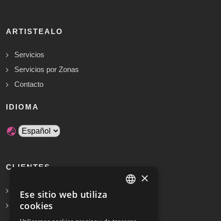
ARTISTEALO
Servicios
Servicios por Zonas
Contacto
IDIOMA
CLIENTES
×
Solicita Presupuesto Gratis
Ese sitio web utiliza
SPANISH
cookies
Preguntas frecuentes
ENGLISH