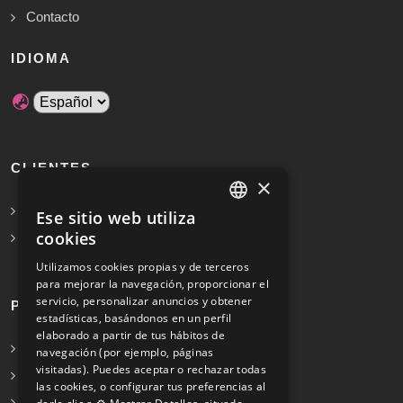
Contacto
IDIOMA
CLIENTES
×
Solicita Presupuesto Gratis
Ese sitio web utiliza
SPANISH
cookies
Preguntas frecuentes
ENGLISH
Utilizamos cookies propias y de terceros
para mejorar la navegación, proporcionar el
servicio, personalizar anuncios y obtener
PROFESIONALES
estadísticas, basándonos en un perfil
elaborado a partir de tus hábitos de
Info para profesionales
navegación (por ejemplo, páginas
visitadas). Puedes aceptar o rechazar todas
Registrarse
las cookies, o configurar tus preferencias al
Preguntas frecuentes