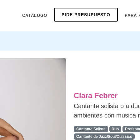
PIDE PRESUPUESTO
CATÁLOGO
PARA 
Clara Febrer
Cantante solista o a du
ambientes con musica m
Cantante Solista
Duo
Profeso
Cantante de Jazz/Soul/Classics