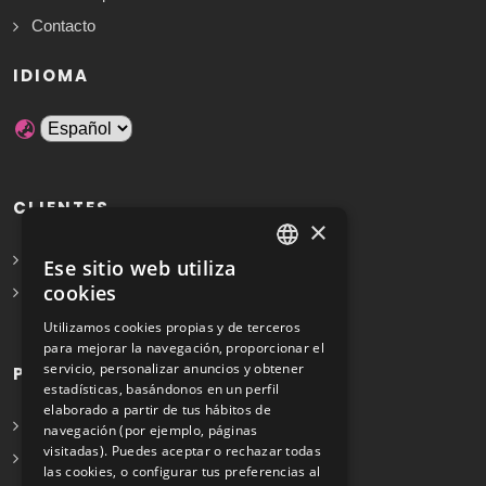
Contacto
IDIOMA
CLIENTES
×
Solicita Presupuesto Gratis
Ese sitio web utiliza
SPANISH
cookies
Preguntas frecuentes
ENGLISH
Utilizamos cookies propias y de terceros
para mejorar la navegación, proporcionar el
servicio, personalizar anuncios y obtener
PROFESIONALES
estadísticas, basándonos en un perfil
elaborado a partir de tus hábitos de
Info para profesionales
navegación (por ejemplo, páginas
visitadas). Puedes aceptar o rechazar todas
Registrarse
las cookies, o configurar tus preferencias al