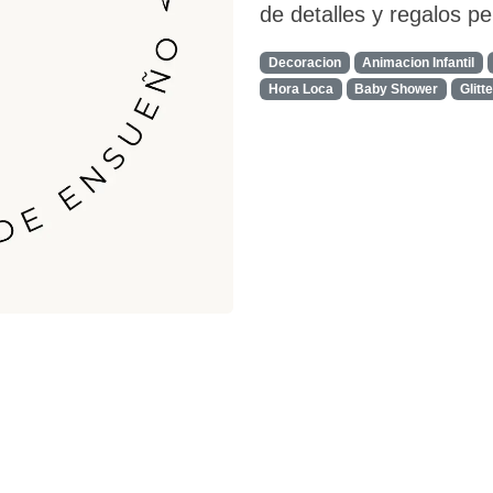
de detalles y regalos p
Decoracion
Animacion Infantil
Hora Loca
Baby Shower
Glitt