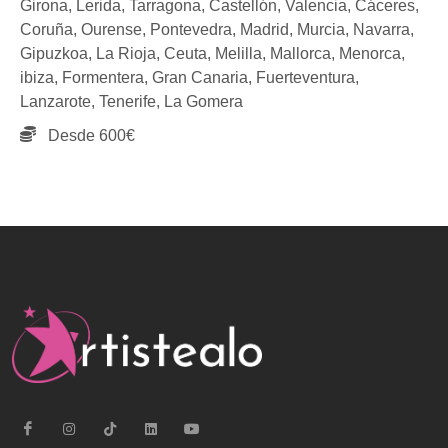
Girona,
Lerida,
Tarragona,
Castellón,
Valencia,
Cáceres,
Coruña,
Ourense,
Pontevedra,
Madrid,
Murcia,
Navarra,
Gipuzkoa,
La Rioja,
Ceuta,
Melilla,
Mallorca,
Menorca,
ibiza,
Formentera,
Gran Canaria,
Fuerteventura,
Lanzarote,
Tenerife,
La Gomera
Desde 600€