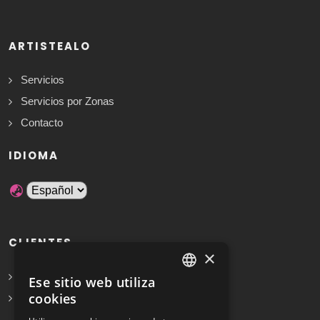
ARTISTEALO
Servicios
Servicios por Zonas
Contacto
IDIOMA
CLIENTES
×
Solicita Presupuesto Gratis
Ese sitio web utiliza
SPANISH
cookies
Preguntas frecuentes
ENGLISH