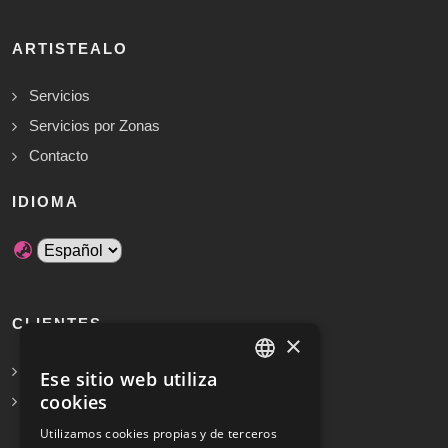
ARTISTEALO
Servicios
Servicios por Zonas
Contacto
IDIOMA
CLIENTES
×
Solicita Presupuesto Gratis
Ese sitio web utiliza
SPANISH
cookies
Preguntas frecuentes
ENGLISH
Utilizamos cookies propias y de terceros